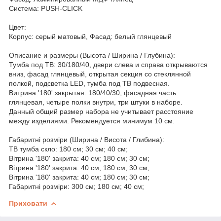
Система: PUSH-CLICK
Цвет:
Корпус: серый матовый, Фасад: белый глянцевый
Описание и размеры (Высота / Ширина / Глубина):
Тумба под ТВ: 30/180/40, двери слева и справа открываются
вниз, фасад глянцевый, открытая секция со стеклянной
полкой, подсветка LED, тумба под ТВ подвесная.
Витрина '180' закрытая: 180/40/30, фасадная часть
глянцевая, четыре полки внутри, три штуки в наборе.
Данный общий размер набора не учитывает расстояние
между изделиями. Рекомендуется минимум 10 см.
Габаритні розміри (Ширина / Висота / Глибина):
ТВ тумба скло: 180 см; 30 см; 40 см;
Вітрина '180' закрита: 40 см; 180 см; 30 см;
Вітрина '180' закрита: 40 см; 180 см; 30 см;
Вітрина '180' закрита: 40 см; 180 см; 30 см;
Габаритні розміри: 300 см; 180 см; 40 см;
Приховати