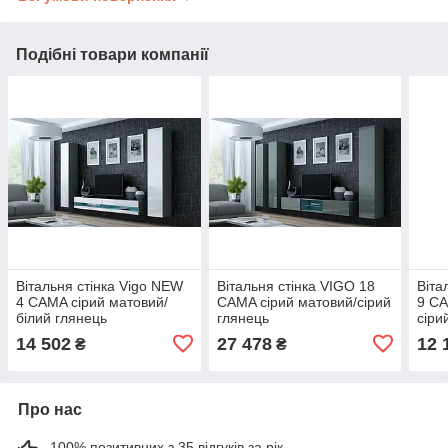
Подібні товари компанії
Вітальня стінка Vigo NEW
Вітальня стінка VIGO 18
Віта
4 CAMA сірий матовий/
CAMA сірий матовий/сірий
9 CA
білий глянець
глянець
сіри
14 502
27 478
12 
₴
₴
Про нас
100% позитивних з 35 відгуків за рік