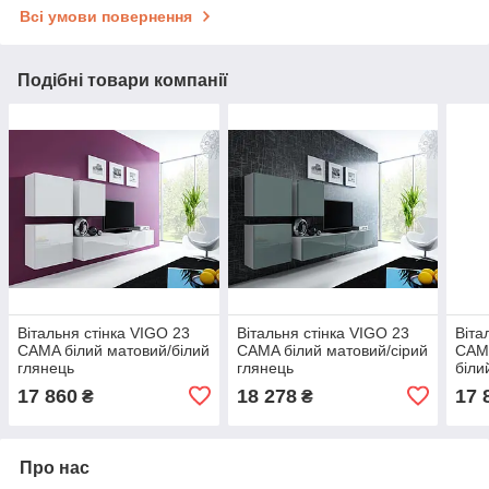
Всі умови повернення
Подібні товари компанії
Вітальня стінка VIGO 23
Вітальня стінка VIGO 23
Віта
CAMA білий матовий/білий
CAMA білий матовий/сірий
CAMA
глянець
глянець
біли
17 860
18 278
17 
₴
₴
Про нас