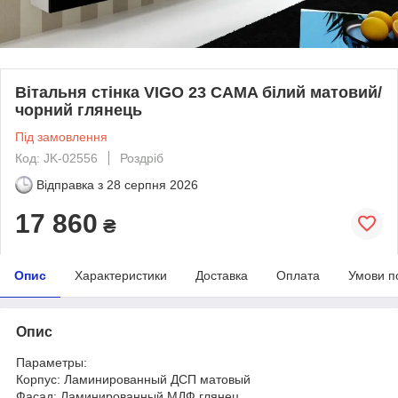
Вітальня стінка VIGO 23 CAMA білий матовий/
чорний глянець
Під замовлення
Код: JK-02556
Роздріб
Відправка з
28 серпня 2026
17 860
₴
Опис
Характеристики
Доставка
Оплата
Умови п
Опис
Параметры:
Корпус: Ламинированный ДСП матовый
Фасад: Ламинированный МДФ глянец