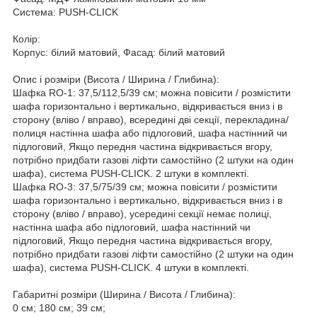
Система: PUSH-CLICK
Колір:
Корпус: білий матовий, Фасад: білий матовий
Опис і розміри (Висота / Ширина / Глибина):
Шафка RO-1: 37,5/112,5/39 см; можна повісити / розмістити
шафа горизонтально і вертикально, відкривається вниз і в
сторону (вліво / вправо), всередині дві секції, перекладина/
полиця настінна шафа або підлоговий, шафа настінний чи
підлоговий, Якщо передня частина відкривається вгору,
потрібно придбати газові ліфти самостійно (2 штуки на один
шафа), система PUSH-CLICK. 2 штуки в комплекті.
Шафка RO-3: 37,5/75/39 см; можна повісити / розмістити
шафа горизонтально і вертикально, відкривається вниз і в
сторону (вліво / вправо), усередині секції немає полиці,
настінна шафа або підлоговий, шафа настінний чи
підлоговий, Якщо передня частина відкривається вгору,
потрібно придбати газові ліфти самостійно (2 штуки на один
шафа), система PUSH-CLICK. 4 штуки в комплекті.
Габаритні розміри (Ширина / Висота / Глибина):
0 см; 180 см; 39 см;