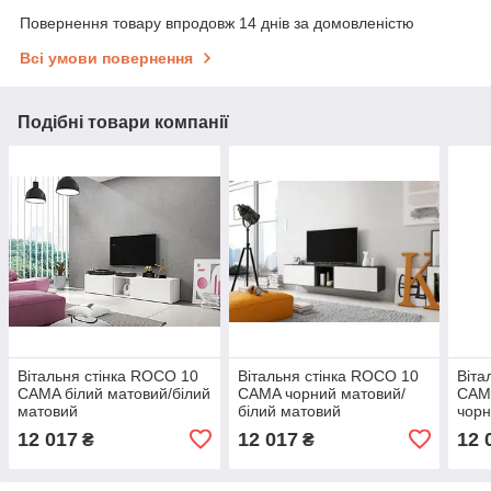
Повернення товару впродовж 14 днів за домовленістю
Всі умови повернення
Подібні товари компанії
Вітальня стінка ROCO 10
Вітальня стінка ROCO 10
Віта
CAMA білий матовий/білий
CAMA чорний матовий/
CAMA
матовий
білий матовий
чорн
12 017
12 017
12 
₴
₴