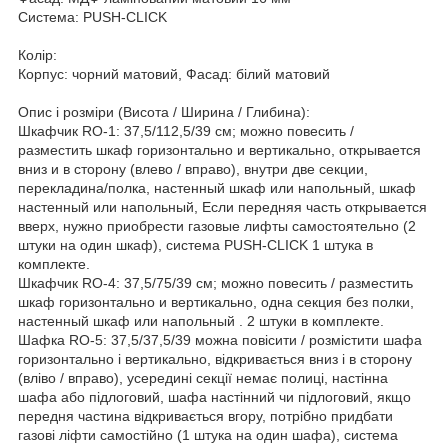
Система: PUSH-CLICK
Колір:
Корпус: чорний матовий, Фасад: білий матовий
Опис і розміри (Висота / Ширина / Глибина):
Шкафчик RO-1: 37,5/112,5/39 см; можно повесить /
разместить шкаф горизонтально и вертикально, открывается
вниз и в сторону (влево / вправо), внутри две секции,
перекладина/полка, настенный шкаф или напольный, шкаф
настенный или напольный, Если передняя часть открывается
вверх, нужно приобрести газовые лифты самостоятельно (2
штуки на один шкаф), система PUSH-CLICK 1 штука в
комплекте.
Шкафчик RO-4: 37,5/75/39 см; можно повесить / разместить
шкаф горизонтально и вертикально, одна секция без полки,
настенный шкаф или напольный . 2 штуки в комплекте.
Шафка RO-5: 37,5/37,5/39 можна повісити / розмістити шафа
горизонтально і вертикально, відкривається вниз і в сторону
(вліво / вправо), усередині секції немає полиці, настінна
шафа або підлоговий, шафа настінний чи підлоговий, якщо
передня частина відкривається вгору, потрібно придбати
газові ліфти самостійно (1 штука на один шафа), система