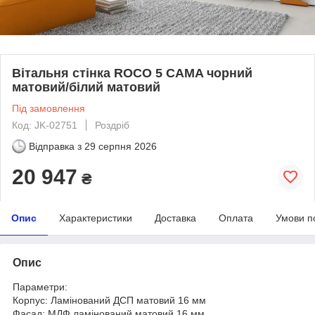
Вітальня стінка ROCO 5 CAMA чорний
матовий/білий матовий
Під замовлення
Код: JK-02751
Роздріб
Відправка з
29 серпня 2026
20 947
₴
Опис
Характеристики
Доставка
Оплата
Умови п
Опис
Параметри:
Корпус: Ламінований ДСП матовий 16 мм
Фасад: МДФ ламінований матовий 16 мм