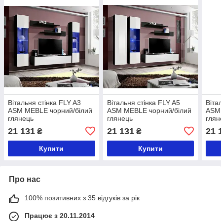
Вітальня стінка FLY A3
Вітальня стінка FLY A5
Віта
ASM MEBLE чорний/білий
ASM MEBLE чорний/білий
ASM
глянець
глянець
глян
21 131
21 131
21 
₴
₴
Купити
Купити
Про нас
100% позитивних з 35 відгуків за рік
Працює з 20.11.2014