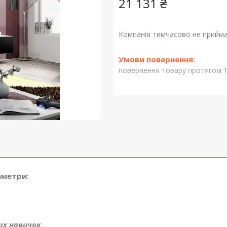
21 131 ₴
Компанія тимчасово не прийм
повернення товару протягом 1
аметри:
их навичок.