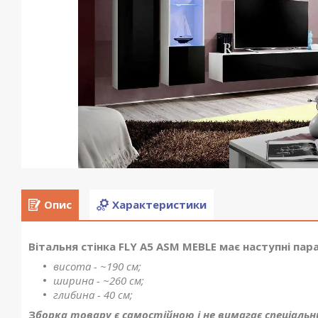
Опис
Характеристики
Вітальня стінка FLY A5 ASM MEBLE має наступні пар
висота - ~190 см;
ширина - ~260
см;
глибина - 40 см;
З
борка товару є самостійною і не вимагає спеціальн