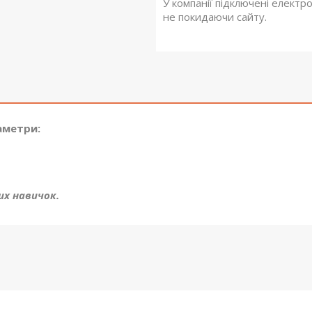
У компанії підключені електр
не покидаючи сайту.
аметри:
их навичок.