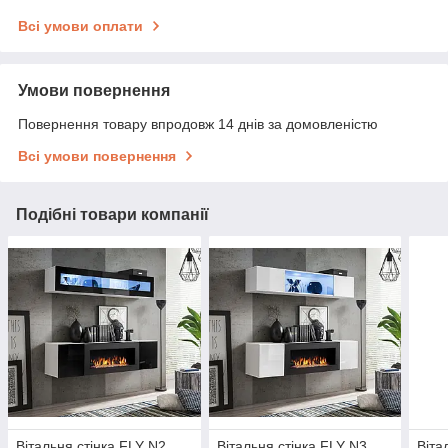
Всі умови оплати
Умови повернення
Повернення товару впродовж 14 днів за домовленістю
Всі умови повернення
Подібні товари компанії
Вітальня стінка FLY N2
Вітальня стінка FLY N3
Віта