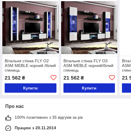
Вітальня стінка FLY O2
Вітальня стінка FLY O3
Віта
ASM MEBLE чорний /білий
ASM MEBLE чорний/білий
ASM
глянець
глянець
глян
21 562
21 562
21 
₴
₴
Купити
Купити
Про нас
100% позитивних з 35 відгуків за рік
Працює з 20.11.2014