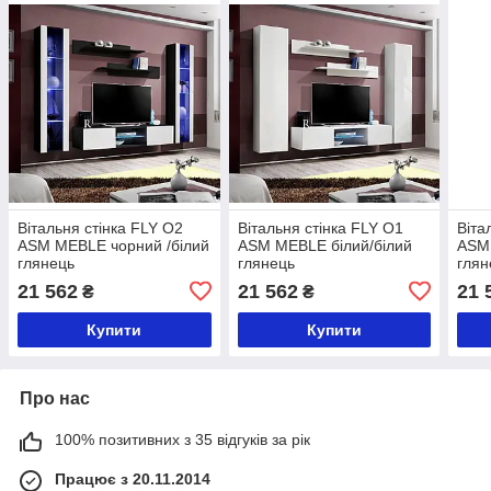
Вітальня стінка FLY O2
Вітальня стінка FLY O1
Віта
ASM MEBLE чорний /білий
ASM MEBLE білий/білий
ASM
глянець
глянець
глян
21 562
21 562
21 
₴
₴
Купити
Купити
Про нас
100% позитивних з 35 відгуків за рік
Працює з 20.11.2014