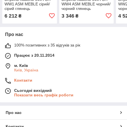
WW1 ASM MEBLE сірий/
WW4 ASM MEBLE чорний/
WW2
сірий глянець
чорний глянець
чорн
6 212
3 346
4 5
₴
₴
Про нас
100% позитивних з 35 відгуків за рік
Працює з 20.11.2014
м. Київ
Київ, Україна
Контакти
Сьогодні вихідний
Показати весь графік роботи
Про нас
Контакти