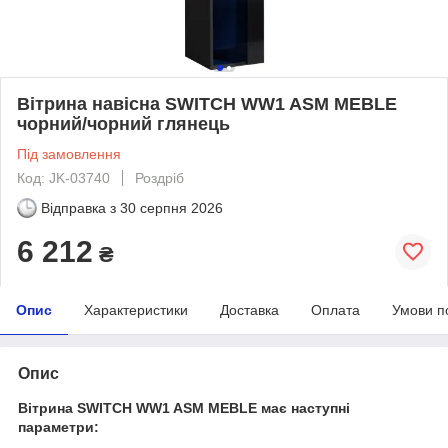
Вітрина навісна SWITCH WW1 ASM MEBLE
чорний/чорний глянець
Під замовлення
Код: JK-03740
Роздріб
Відправка з
30 серпня 2026
6 212
₴
Опис
Характеристики
Доставка
Оплата
Умови п
Опис
Вітрина SWITCH WW1 ASM MEBLE має наступні
параметри: