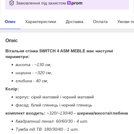
Замовлення під захистом
Опис
Характеристики
Доставка
Оплата
Умови п
Опис
Вітальня стінка SWITCH 4 ASM MEBLE має наступні
параметри:
висота - ~130 см;
ширина - ~320 см;
глибина - 40 см;
Колір:
корпус: сірий матовий і чорний матовий
фасад: білий глянець і чорний глянець
комплект входить:
~320/~130/40
- ширина/висота/глибина
Квадратний пенал: 60/60/30 - 4 шт.
Тумба під ТВ: 180/30/40 - 1 шт.