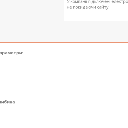
У компанії підключені електр
не покидаючи сайту.
параметри:
либина