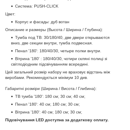
Система: PUSH-CLICK
Цвет:
Корпус и фасады: дуб вотан
Описание и размеры (Высота / Ширина / Глубина):
Тумба под ТВ: 30/180/40, две двери открываются
вниз, две секции внутри, тумба подвесная.
Пенал '180': 180/40/30, четыре полки внутри.
Вітрина '180' : 180/40/30, чотири скляні полиці зі
світлодіодним підсвічуванням всередині.
Цей загальний розмір набору не враховує відстань між
виробами. Рекомендується мінімум 10 див.
Габаритні розміри (Ширина / Висота / Глибина):
ТВ тумба '180': 180 см; 30 см; 40 см;
Пенал '180': 40 см; 180 см; 30 см;
Вітрина '180': 40 см; 180 см; 30 см;
Підсвічування LED доступна за додаткову оплату.