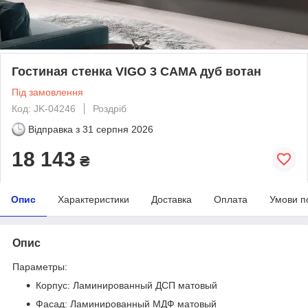
Гостиная стенка VIGO 3 CAMA дуб вотан
Під замовлення
Код: JK-04246
Роздріб
Відправка з
31 серпня 2026
18 143
₴
Опис
Характеристики
Доставка
Оплата
Умови п
Опис
Параметры:
Корпус: Ламинированный ДСП матовый
Фасад: Ламинированный МДФ матовый