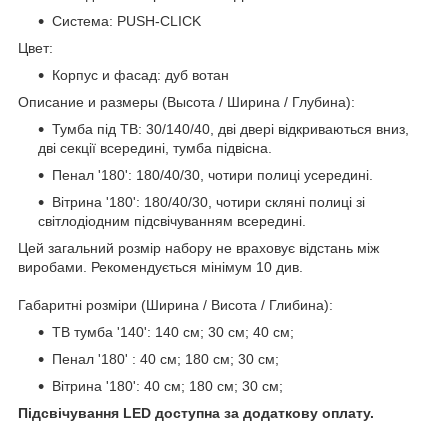
Система: PUSH-CLICK
Цвет:
Корпус и фасад: дуб вотан
Описание и размеры (Высота / Ширина / Глубина):
Тумба під ТВ: 30/140/40, дві двері відкриваються вниз,
дві секції всередині, тумба підвісна.
Пенал '180': 180/40/30, чотири полиці усередині.
Вітрина '180': 180/40/30, чотири скляні полиці зі
світлодіодним підсвічуванням всередині.
Цей загальний розмір набору не враховує відстань між
виробами. Рекомендується мінімум 10 див.
Габаритні розміри (Ширина / Висота / Глибина):
ТВ тумба '140': 140 см; 30 см; 40 см;
Пенал '180' : 40 см; 180 см; 30 см;
Вітрина '180': 40 см; 180 см; 30 см;
Підсвічування LED доступна за додаткову оплату.