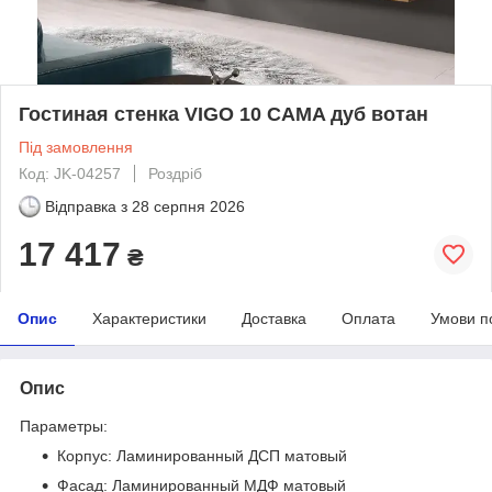
Гостиная стенка VIGO 10 CAMA дуб вотан
Під замовлення
Код: JK-04257
Роздріб
Відправка з
28 серпня 2026
17 417
₴
Опис
Характеристики
Доставка
Оплата
Умови п
Опис
Параметры:
Корпус: Ламинированный ДСП матовый
Фасад: Ламинированный МДФ матовый