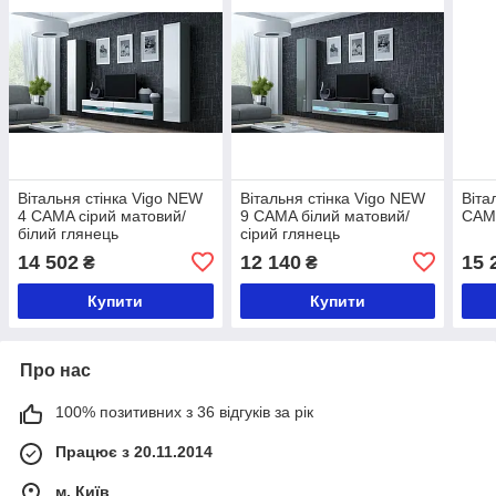
Вітальня стінка Vigo NEW
Вітальня стінка Vigo NEW
Віта
4 CAMA сірий матовий/
9 CAMA білий матовий/
CAMA
білий глянець
сірий глянець
14 502
12 140
15 
₴
₴
Купити
Купити
Про нас
100% позитивних з 36 відгуків за рік
Працює з 20.11.2014
м. Київ