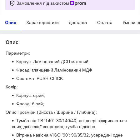
Замовлення під захистом
Опис
Характеристики
Доставка
Оплата
Умови п
Опис
Параметри:
Корпус: Ламінований ДСП матовий
Фасад: глянцевий Ламінований МДФ
Система: PUSH-CLICK
Колір:
Корпус: сірий;
Фасад: білий;
Опис і розміри (Висота / Ширина / Глибина):
Тумба під ТВ '140
': 30/140/40, дві двері відкриваються
вниз, дві секції всередині, тумба підвісна.
Вітрина навісна VIGO '90
': 90/35/32, усередині одне