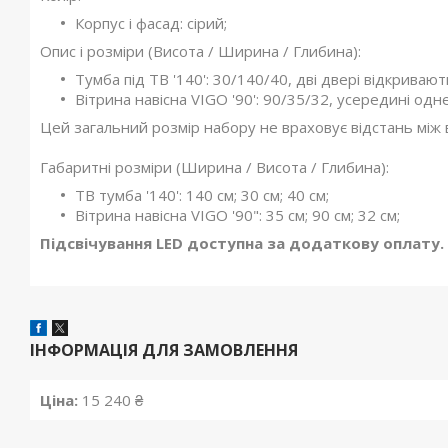
Корпус і фасад: сірий;
Опис і розміри (Висота / Ширина / Глибина):
Тумба під ТВ '140
': 30/140/40, дві двері відкривают
Вітрина навісна VIGO '90
': 90/35/32, усередині одне
Цей загальний розмір набору не враховує відстань між
Габаритні розміри (Ширина / Висота / Глибина):
ТВ тумба '140': 140 см; 30 см; 40 см;
Вітрина навісна VIGO '90
": 35 см; 90 см; 32 см;
Підсвічування LED доступна за додаткову оплату.
ІНФОРМАЦІЯ ДЛЯ ЗАМОВЛЕННЯ
Ціна:
15 240 ₴