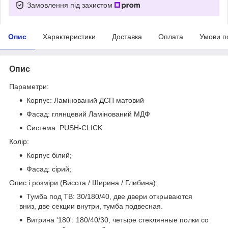
Замовлення під захистом
Опис
Характеристики
Доставка
Оплата
Умови п
Опис
Параметри:
Корпус: Ламінований ДСП матовий
Фасад: глянцевий Ламінований МДФ
Система: PUSH-CLICK
Колір:
Корпус білий;
Фасад: сірий;
Опис і розміри (Висота / Ширина / Глибина):
Тумба под ТВ: 30/180/40, две двери открываются
вниз, две секции внутри, тумба подвесная.
Витрина '180': 180/40/30, четыре стеклянные полки со