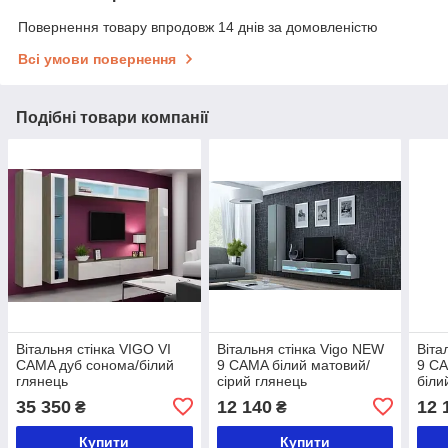
Повернення товару впродовж 14 днів за домовленістю
Всі умови повернення
Подібні товари компанії
Вітальня стінка VIGO VI
Вітальня стінка Vigo NEW
Віта
CAMA дуб сонома/білий
9 CAMA білий матовий/
9 CA
глянець
сірий глянець
біли
35 350
12 140
12 
₴
₴
Купити
Купити