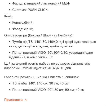
Фасад: глянцевий Ламінований МДФ
Система: PUSH-CLICK
Колір:
Корпус:білий;
Фасад: сірий;
Опис і розміри (Висота / Ширина / Глибина):
Тумба під ТВ '140
': 30/140/40, дві двері відкриваються
вниз, дві секції всередині, тумба підвісна.
Пенал навісний VIGO '90
': 90/40/30, усередині одне
відділення, в комплекті 2 шт.
Цей загальний розмір набору не враховує відстань між
виробами. Рекомендується мінімум 10 див.
Габаритні розміри (Ширина / Висота / Глибина):
ТВ тумба '140': 140 см; 30 см; 40 см;
Пенал навісний VIGO '90
": 30 см; 90 см; 40 см;
Приховати