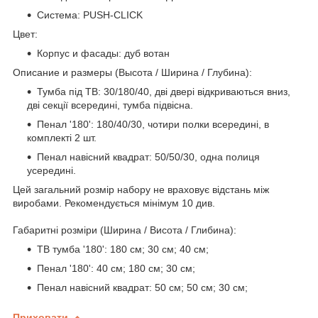
Система: PUSH-CLICK
Цвет:
Корпус и фасады: дуб вотан
Описание и размеры (Высота / Ширина / Глубина):
Тумба під ТВ: 30/180/40, дві двері відкриваються вниз,
дві секції всередині, тумба підвісна.
Пенал '180': 180/40/30, чотири полки всередині, в
комплекті 2 шт.
Пенал навісний квадрат
: 50/50/30, одна полиця
усередині.
Цей загальний розмір набору не враховує відстань між
виробами. Рекомендується мінімум 10 див.
Габаритні розміри (Ширина / Висота / Глибина):
ТВ тумба '180': 180 см; 30 см; 40 см;
Пенал '180': 40 см; 180 см; 30 см;
Пенал навісний квадрат
: 50 см; 50 см; 30 см;
Приховати