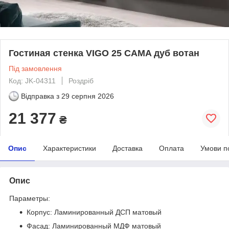
Гостиная стенка VIGO 25 CAMA дуб вотан
Під замовлення
Код: JK-04311
Роздріб
Відправка з
29 серпня 2026
21 377
₴
Опис
Характеристики
Доставка
Оплата
Умови п
Опис
Параметры:
Корпус: Ламинированный ДСП матовый
Фасад: Ламинированный МДФ матовый