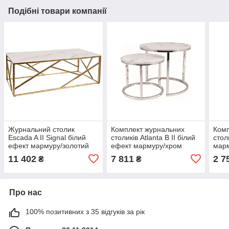
Подібні товари компанії
Журнальний столик
Комплект журнальних
Комп
Escada A II Signal білий
столиків Atlanta B II білий
стол
ефект мармуру/золотий
ефект мармуру/хром
марм
Signal
11 402
7 811
2 7
₴
₴
Про нас
100% позитивних з 35 відгуків за рік