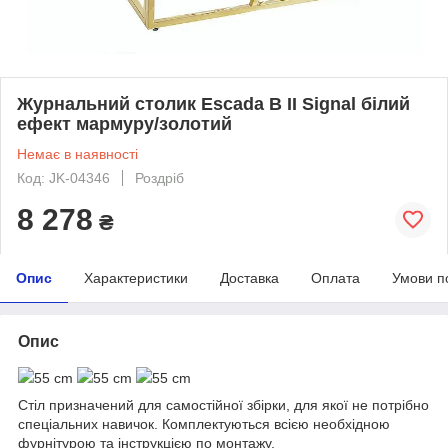
Журнальний столик Escada B II Signal білий
ефект мармуру/золотий
Немає в наявності
Код: JK-04346
Роздріб
8 278
₴
Опис
Характеристики
Доставка
Оплата
Умови п
Опис
55 cm
55 cm
55 cm
Стіл призначений для самостійної збірки, для якої не потрібно
спеціальних навичок. Комплектуються всією необхідною
фурнітурою та інструкцією по монтажу.