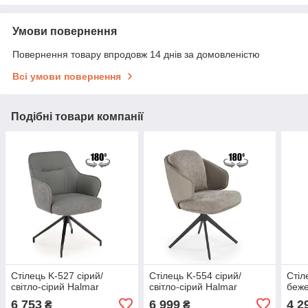
Умови повернення
Повернення товару впродовж 14 днів за домовленістю
Всі умови повернення
Подібні товари компанії
Стілець K-527 сірий/
Стілець K-554 сірий/
Стіл
світло-сірий Halmar
світло-сірий Halmar
беже
6 753
6 999
4 2
₴
₴