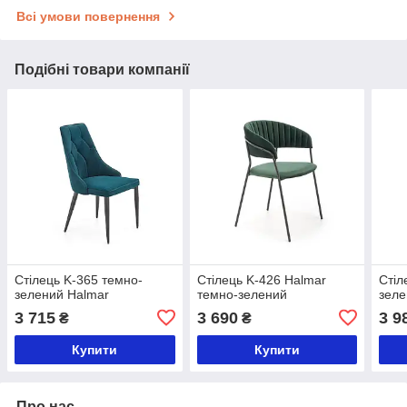
Всі умови повернення
Подібні товари компанії
Стілець K-365 темно-
Стілець K-426 Halmar
Стіл
зелений Halmar
темно-зелений
зеле
3 715
3 690
3 9
₴
₴
Купити
Купити
Про нас