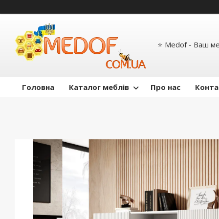
⭐ Medof - Ваш м
Головна
Каталог меблів
Про нас
Конта