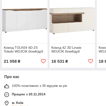
Комод TOLK04 4D-2S
Комод 42 3D Linate
Комо
Toledo WOJCIK білий/дуб
WOJCIK білий/дуб
WOJC
21 058
16 531
18 
₴
₴
Про нас
100% позитивних з 35 відгуків за рік
Працює з 20.11.2014
м. Київ