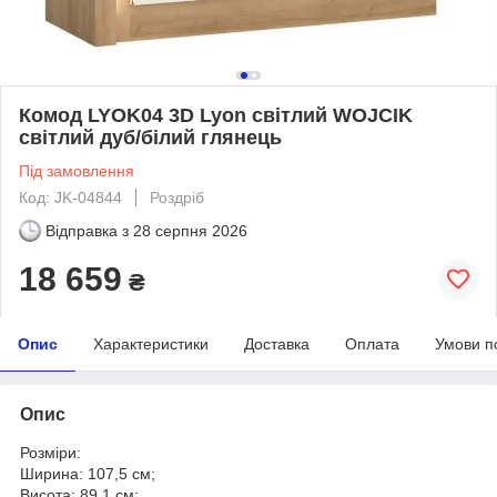
Комод LYOK04 3D Lyon світлий WOJCIK
світлий дуб/білий глянець
Під замовлення
Код: JK-04844
Роздріб
Відправка з
28 серпня 2026
18 659
₴
Опис
Характеристики
Доставка
Оплата
Умови п
Опис
Розміри:
Ширина: 107,5 см;
Висота: 89,1 см;