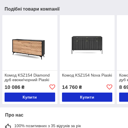
Подібні товари компанії
Комод KSZ154 Diamond
Комод KSZ154 Nova Piaski
Ком
дуб евоки/чорний Piaski
дуб 
10 086
14 760
8 6
₴
₴
Купити
Купити
Про нас
100% позитивних з 35 відгуків за рік