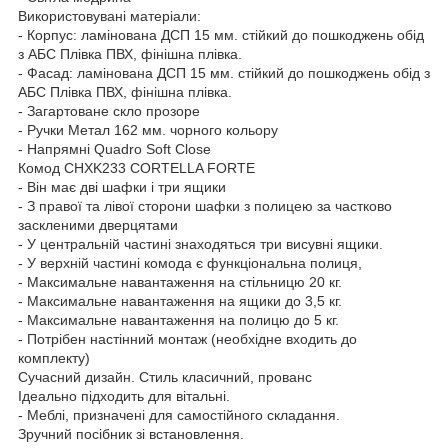
Використовувані матеріали:
- Корпус: ламінована ДСП 15 мм. стійкий до пошкоджень обід
з АБС Плівка ПВХ, фінішна плівка.
- Фасад: ламінована ДСП 15 мм. стійкий до пошкоджень обід з
АБС Плівка ПВХ, фінішна плівка.
- Загартоване скло прозоре
- Ручки Метал 162 мм. чорного кольору
- Напрямні Quadro Soft Close
Комод CHXK233 CORTELLA FORTE
- Він має дві шафки і три ящики
- З правої та лівої сторони шафки з полицею за частково
заскленими дверцятами
- У центральній частині знаходяться три висувні ящики.
- У верхній частині комода є функціональна полиця,
- Максимальне навантаження на стільницю 20 кг.
- Максимальне навантаження на ящики до 3,5 кг.
- Максимальне навантаження на полицю до 5 кг.
- Потрібен настінний монтаж (необхідне входить до
комплекту)
Сучасний дизайн. Стиль класичний, прованс
Ідеально підходить для вітальні.
- Меблі, призначені для самостійного складання.
Зручний посібник зі встановлення.