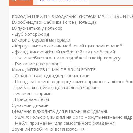
Комод MTBK2311 з модульної системи MALTE BRUN FO
Виробництво: фабрика Forte (Польща).
Випускається у кольорі:
- Дуб Уотерфорд
Використовувані матеріали:
- Корпус: високоякісний меблевий щит ламінований
- фасад: високоякісний меблевий щит меблевий
- ніжки: меблевого щита оздоблені в колір корпусу
- Ручки: металеві чорні
Комод MTBK2311 MALTE BRUN FORTE
- Складається з дводверної частини
- По одній полиці за дверцятами з правого та лівого бо
- три місткі ящики в центральній частині
- кулькові напрямні
- Приховані петлі
Сучасний дизайн
Ідеально підходить для вітальні або їдальні.
- УВАГА: кольори, видимі на фото можуть незначно відр
- Меблі, призначені для самостійного складання.
Зручний посібник зі встановлення .