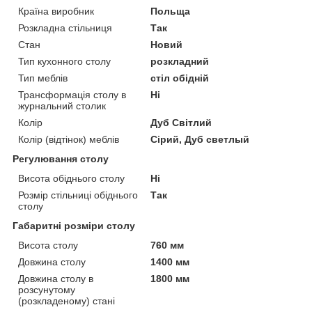
Країна виробник
Польща
Розкладна стільниця
Так
Стан
Новий
Тип кухонного столу
розкладний
Тип меблів
стіл обідній
Трансформація столу в
Ні
журнальний столик
Колір
Дуб Світлий
Колір (відтінок) меблів
Сірий, Дуб светлый
Регулювання столу
Висота обіднього столу
Ні
Розмір стільниці обіднього
Так
столу
Габаритні розміри столу
Висота столу
760 мм
Довжина столу
1400 мм
Довжина столу в
1800 мм
розсунутому
(розкладеному) стані