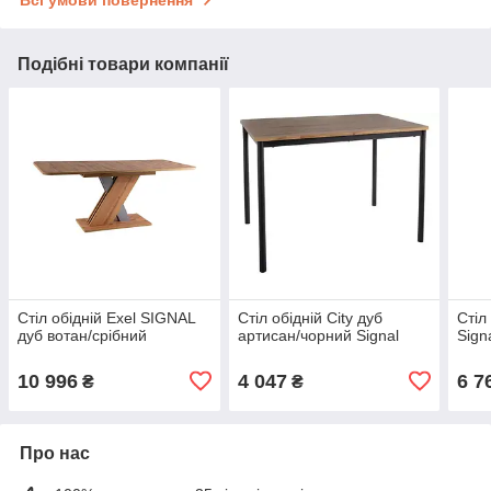
Всі умови повернення
Подібні товари компанії
Стіл обідній Exel SIGNAL
Стіл обідній City дуб
Стіл
дуб вотан/срібний
артисан/чорний Signal
Sign
10 996
4 047
6 7
₴
₴
Про нас