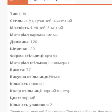
Тип:
стіл
Стиль:
лофт, сучасний, класичний
Місткість
4-місний, 3-місний
Матеріал каркаса:
метал
Довжина:
120
Ширина:
120
Форма стільниці:
кругла
Матеріал стільниці:
агломерат
Висота:
77
Висувна стільниця:
Немає
Кількість ніжок:
1
Колір стільниці:
чорний мармур
Цвет:
чорний
Кількість упаковок:
2
Товар призначений для самостійного складання, для яко