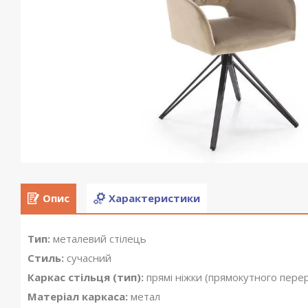
Опис
Характеристики
Тип:
металевий стілець
Стиль:
сучасний
Каркас стільця (тип):
прямі ніжки (прямокутного перер
Матеріал каркаса:
метал