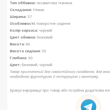
Тип оббивки:
оксамитова тканина
Складання:
Немає
Ширина:
57
Особливості:
поворотне сидіння
Колір каркаса:
чорний
Цвет обивки:
бежевий
Висота:
86
Висота сидіння:
50
Глибина:
60
Цвет:
бежевий, чорний
Товар призначений для самостійного складання, для яко
необхідною фурнітурою й інструкцією з монтажу.
Бракує інформації про товар або потрібна додаткова ко