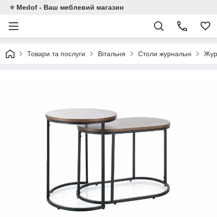
⭐ Medof - Ваш меблевий магазин
Товари та послуги
Вітальня
Столи журнальні
Жур