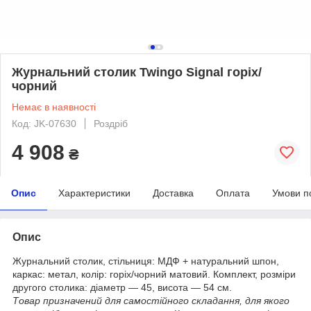
Журнальний столик Twingo Signal горіх/
чорний
Немає в наявності
Код: JK-07630
Роздріб
4 908
₴
Опис
Характеристики
Доставка
Оплата
Умови п
Опис
Журнальний столик, стільниця: МДФ + натуральний шпон,
каркас: метал, колір: горіх/чорний матовий. Комплект, розміри
другого столика: діаметр — 45, висота — 54 см.
Товар призначений для самостійного складання, для якого