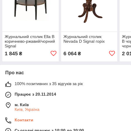
Журнальний столик Ella B
Журнальний столик
Журн
коричнево-ржавий/чорний
Nevada D Signal горіх
B чо
Signal
чорн
1 845
6 064
2 0
₴
₴
Про нас
100% позитивних з 35 відгуків за рік
Працює з 20.11.2014
м. Київ
Київ, Україна
Контакти
Сьогодні працює з 10:00 до 20:00