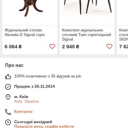
Журнальний столик
Комплект журнальних
Комп
Nevada D Signal горіх
столиків Twin горіх/чорний
стол
Signal
SIGN
6 064
2 940
7 6
₴
₴
Про нас
100% позитивних з 35 відгуків за рік
Працює з 20.11.2014
м. Київ
Київ, Україна
Контакти
Сьогодні вихідний
Показати весь графік роботи