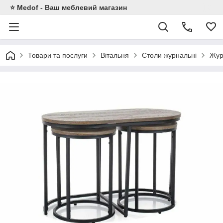
⭐ Medof - Ваш меблевий магазин
Товари та послуги
Вітальня
Столи журнальні
Жур