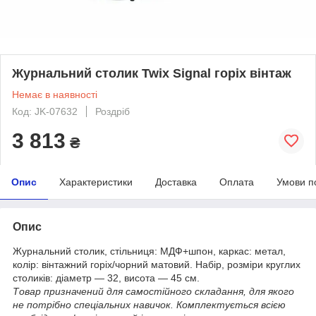
Журнальний столик Twix Signal горіх вінтаж
Немає в наявності
Код: JK-07632
Роздріб
3 813
₴
Опис
Характеристики
Доставка
Оплата
Умови п
Опис
Журнальний столик, стільниця: МДФ+шпон, каркас: метал,
колір: вінтажний горіх/чорний матовий. Набір, розміри круглих
столиків: діаметр — 32, висота — 45 см.
Товар призначений для самостійного складання, для якого
не потрібно спеціальних навичок. Комплектується всією