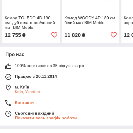
Комод TOLEDO 4D 190
Комод WOODY 4D 180 см.
Ком
см. дуб флагстаф/чорний
білий мат BIM Meble
чорн
мат BIM Meble
12 755
11 820
12 
₴
₴
Про нас
100% позитивних з 35 відгуків за рік
Працює з 20.11.2014
м. Київ
Київ, Україна
Контакти
Сьогодні вихідний
Показати весь графік роботи