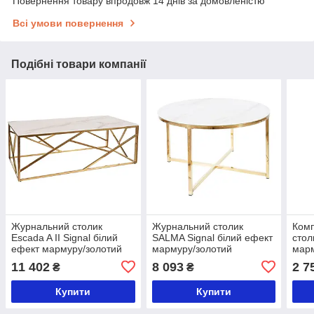
Повернення товару впродовж 14 днів за домовленістю
Всі умови повернення
Подібні товари компанії
Журнальний столик
Журнальний столик
Комп
Escada A II Signal білий
SALMA Signal білий ефект
стол
ефект мармуру/золотий
мармуру/золотий
марм
11 402
8 093
2 7
₴
₴
Купити
Купити