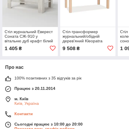
Стіл журнальний Еверест
Стіл-трансформер
Стіл
Соната СЖ-910 у
журнальний/обідній
коле
вітальню дуб крафт білий
дерев'яний Kleopatra
сон
(DTM-2709)
Signal дуб сонома
1 405
9 508
1 0
₴
₴
Про нас
100% позитивних з 35 відгуків за рік
Працює з 20.11.2014
м. Київ
Київ, Україна
Контакти
Сьогодні працює з 10:00 до 20:00
Показати весь графік роботи