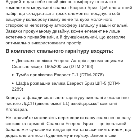
Відкрийте для себе новий рівень комфорту та стилю з
комплектом модульної спальні Еверест Бриз. Цей елегантний
набір, що складається з трьох елементів, поєднує в собі
вишукану кольорову гамму венге та дуба молочного,
створюючи неповторну атмосферу затишку у вашій спальні.
Завдяки продуманому дизайну, кожен елемент не лише
естетично привабливий, а й функціональний, що дозволяє
оптимально використовувати простір.
В комплект спального гарнітуру входять:
Двоспальне ліжко Еверест Асторія з двома ящиками
Спальне місце: 160х200 см (DTM-2488)
Тумба приліжкова Еверест Т-1 (DTM-2078)
Шафа розпашна велика Еверест Бриз ШП-5 (DTM-
2289)
Корпус та фасади спального гарнітуру виконані з екологічно
чистого ЛДСП (рівень емісії Е1) швейцарської компанії
Kronospan.
Не втрачайте можливість перетворити вашу спальню на оазу
спокою та гармонії. Спальня Еверест Бриз — це ідеальний
баланс між сучасними тенденціями та класичним стилем, що
додає елегантності будь-якому інтер'єру. Замовте свій