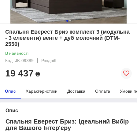
Спальня Еверест Бриз комплект 3 (модульна
- 3 елементи) венге + дуб молочний (DTM-
2550)
В наявності
Код: JK-09389
Роздріб
19 437
₴
Опис
Характеристики
Доставка
Оплата
Умови п
Опис
Спальня Еверест Бриз: Ідеальний Вибір
для Вашого Інтер'єру