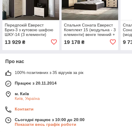
Передпокій Еверест
Спальня Соната Еверест
Спал
Бриз-3 з кутовою шафою
Комплект 15 (модульна - 3
Сона
ШКУ-14 (3 елементи)
елементи) венге темний +
(мод
венге + дуб молочний
дуб крафт золотий (DTM-
венг
13 929
19 178
9 7
₴
₴
(DTM-2656)
2621)
(DT
Про нас
100% позитивних з 35 відгуків за рік
Працює з 20.11.2014
м. Київ
Київ, Україна
Контакти
Сьогодні працює з 10:00 до 20:00
Показати весь графік роботи