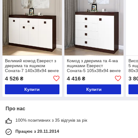
Великий комод Еверест з
Комод з дверима та 4-ма
Висо
дверима та ящиком
ящиками Еверест
5 ящ
Соната-7 140х38х94 венге
Соната-5 105х38х94 венге
80х3
темний + білий (DTM-
темний/білий (DTM-2064)
дуб 
4 526
4 416
3 8
₴
₴
2018)
2020
Купити
Купити
Про нас
100% позитивних з 35 відгуків за рік
Працює з 20.11.2014