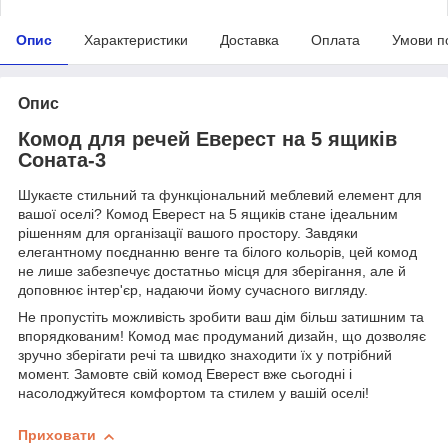
Опис
Характеристики
Доставка
Оплата
Умови п
Опис
Комод для речей Еверест на 5 ящиків
Соната-3
Шукаєте стильний та функціональний меблевий елемент для
вашої оселі? Комод Еверест на 5 ящиків стане ідеальним
рішенням для організації вашого простору. Завдяки
елегантному поєднанню венге та білого кольорів, цей комод
не лише забезпечує достатньо місця для зберігання, але й
доповнює інтер'єр, надаючи йому сучасного вигляду.
Не пропустіть можливість зробити ваш дім більш затишним та
впорядкованим! Комод має продуманий дизайн, що дозволяє
зручно зберігати речі та швидко знаходити їх у потрібний
момент. Замовте свій комод Еверест вже сьогодні і
насолоджуйтеся комфортом та стилем у вашій оселі!
Приховати