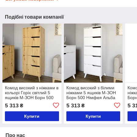
Подібні товари компанії
Комод високий з ніжками в
Комод високий з білими
Комо
кольорі Горіх світлий 5
ніжками 5 ящиків М-ЗОН
ніжк
ящиків М-ЗОН Борн 500
Борн 500 Німфея Альба
Борн
Дуб Артизан (MZN-
(білий) (MZN-031109)
(біл
5 313
5 313
5 3
₴
₴
031108)
Купити
Купити
Про нас