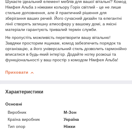
Шукаєте ідеальний елемент меблів для вашої вітальні? Комод
Німфея Альба з ніжками кольору Горіх світлий - це не лише
стильне доповнення, але й практичний рішення для
зберігання ваших речей. Його сучасний дизайн та елегантні
лінії створять затишну атмосферу у вашому домі, а якісні
матеріали гарантують тривалий термін служби.
Не пропустіть можливість перетворити вашу вітальню!
Завдяки просторим ящикам, комод забезпечить порядок та
організацію, а його універсальний стиль дозволить гармонійно
вписатися в будь-який інтер'єр. Додайте нотку розкоші та
функціональності у ваш простір з комодом Німфея Альба!
Приховати
Характеристики
Основні
Виробник
М-Зон
Країна виробник
Україна
Тип опор
Ніжки