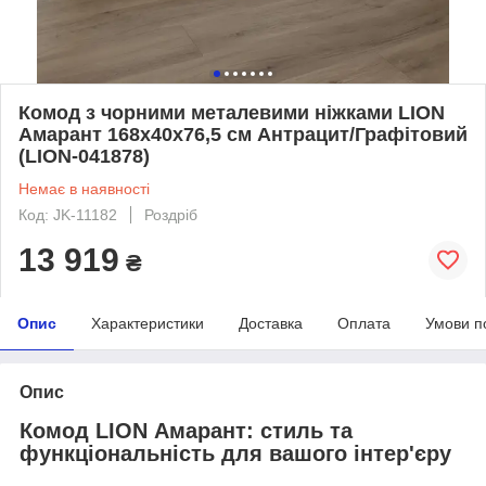
Комод з чорними металевими ніжками LION
Амарант 168x40x76,5 см Антрацит/Графітовий
(LION-041878)
Немає в наявності
Код: JK-11182
Роздріб
13 919
₴
Опис
Характеристики
Доставка
Оплата
Умови п
Опис
Комод LION Амарант: стиль та
функціональність для вашого інтер'єру