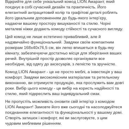
Відкрийте для себе унікальний комод LION Амарант, який
поєднує в собі сучасний дизайн та практичність. Його
елегантний антрацитовий колір та графітові деталі роблять
його ідеальним доповненням до будь-якого інтер'єру,
надаючи вашому простору вишуканості та стилю. Чорні
металеві ніжки додають комоду стійкості та сучасного вигляду.
Цей комод не лише естетично привабливий, але й
надзвичайно функціональний. Завдяки своїм компактним
розмірам 168x40x76,5 см, він легко впишеться в будь-яку
кімнату, забезпечуючи достатньо місця для зберігання ваших
речей. Внутрішній простір дозволяє організувати все
необхідне, від одягу до аксесуарів, з легкістю та зручністю.
Комод LION Амарант - це не просто меблі, а інвестиція у ваш
комфорт. Завдяки високоякісним матеріалам та ретельному
виконанню, ви отримуєте продукцію, яка прослужить вам довгі
роки. Вибір цього комоду - це вибір на користь надійності та
стилю, який підкреслить ваш індивідуальний смак.
Не пропустіть можливість оновити свій інтер'єр з комодом
LION Амарант! Замовте його вже сьогодні та насолоджуйтеся
поєднанням елегантності та функціональності у вашому домі.
Створіть затишок і комфорт, які ви заслуговуєте, з цим
чудовим меблевим рішенням.