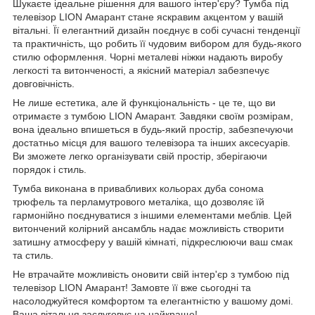
Шукаєте ідеальне рішення для вашого інтер'єру? Тумба під
телевізор LION Амарант стане яскравим акцентом у вашій
вітальні. Її елегантний дизайн поєднує в собі сучасні тенденції
та практичність, що робить її чудовим вибором для будь-якого
стилю оформлення. Чорні металеві ніжки надають виробу
легкості та витонченості, а якісний матеріал забезпечує
довговічність.
Не лише естетика, але й функціональність - це те, що ви
отримаєте з тумбою LION Амарант. Завдяки своїм розмірам,
вона ідеально впишеться в будь-який простір, забезпечуючи
достатньо місця для вашого телевізора та інших аксесуарів.
Ви зможете легко організувати свій простір, зберігаючи
порядок і стиль.
Тумба виконана в привабливих кольорах дуба сонома
трюфель та перламутрового металіка, що дозволяє їй
гармонійно поєднуватися з іншими елементами меблів. Цей
витончений колірний ансамбль надає можливість створити
затишну атмосферу у вашій кімнаті, підкреслюючи ваш смак
та стиль.
Не втрачайте можливість оновити свій інтер'єр з тумбою під
телевізор LION Амарант! Замовте її вже сьогодні та
насолоджуйтеся комфортом та елегантністю у вашому домі.
Ваша вітальня заслуговує на найкраще!