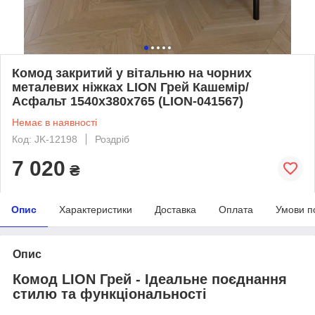
Комод закритий у вітальню на чорних
металевих ніжках LION Грей Кашемір/
Асфальт 1540x380x765 (LION-041567)
Немає в наявності
Код: JK-12198
Роздріб
7 020
₴
Опис
Характеристики
Доставка
Оплата
Умови п
Опис
Комод LION Грей - Ідеальне поєднання
стилю та функціональності