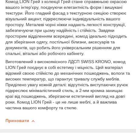
Комод LION Грей з колекції Грей стане справжньою окрасою
вашого інтер'єру, поєднуючи елегантність форм і вишукані
текстури. Його гладкий фасад з текстурною секцією створює
візуальний акцент, підкреслюючи індивідуальність вашого
простору. Металеві чорні ніжки надають легкості конструкції,
забезпечуючи при цьому надійність і стійкість. Завдяки
просторим відділенням всередині, комод ідеально підходить
для зберігання одягу, постільної білизни, аксесуарів та
документів, що робить його універсальним рішенням для
спальні, вітальні або робочого кабінету.
Виготовлений з високоякісного ЛДСП SWISS KRONO, комод
LION Грей поєднує в собі естетику і міцність. Цей матеріал
відомий своєю стійкістю до механічних пошкоджень, вологи та
високих температур, що гарантує тривалу службу меблів.
Приділено увагу кожній деталі: відсутність виступаючих ручок
підкреслює мінімалістичний стиль, а 2-мм кромка захищає
краї від пошкоджень, зберігаючи естетичний вигляд на довгі
роки. Комод LION Грей - це не лише меблі, а й важлива
частина вашого комфорту та стилю.
Приховати