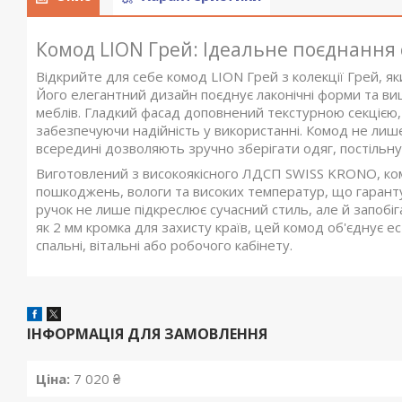
Комод LION Грей: Ідеальне поєднання
Відкрийте для себе комод LION Грей з колекції Грей, я
Його елегантний дизайн поєднує лаконічні форми та ви
меблів. Гладкий фасад доповнений текстурною секцією, а
забезпечуючи надійність у використанні. Комод не лише
всередині дозволяють зручно зберігати одяг, постільну
Виготовлений з високоякісного ЛДСП SWISS KRONO, ком
пошкоджень, вологи та високих температур, що гарантує
ручок не лише підкреслює сучасний стиль, але й запоб
як 2 мм кромка для захисту країв, цей комод об'єднує 
спальні, вітальні або робочого кабінету.
ІНФОРМАЦІЯ ДЛЯ ЗАМОВЛЕННЯ
Ціна:
7 020 ₴