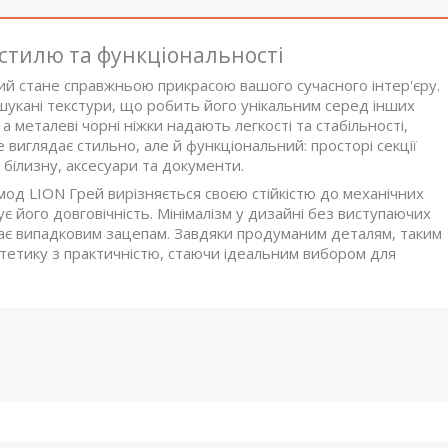
 стилю та функціональності
кий стане справжньою прикрасою вашого сучасного інтер'єру.
шукані текстури, що робить його унікальним серед інших
 металеві чорні ніжки надають легкості та стабільності,
 виглядає стильно, але й функціональний: просторі секції
 білизну, аксесуари та документи.
од LION Грей вирізняється своєю стійкістю до механічних
 його довговічність. Мінімалізм у дизайні без виступаючих
ігає випадковим зацепам. Завдяки продуманим деталям, таким
естетику з практичністю, стаючи ідеальним вибором для