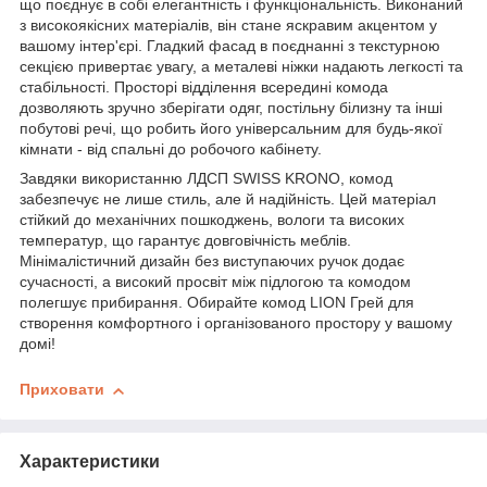
що поєднує в собі елегантність і функціональність. Виконаний
з високоякісних матеріалів, він стане яскравим акцентом у
вашому інтер'єрі. Гладкий фасад в поєднанні з текстурною
секцією привертає увагу, а металеві ніжки надають легкості та
стабільності. Просторі відділення всередині комода
дозволяють зручно зберігати одяг, постільну білизну та інші
побутові речі, що робить його універсальним для будь-якої
кімнати - від спальні до робочого кабінету.
Завдяки використанню ЛДСП SWISS KRONO, комод
забезпечує не лише стиль, але й надійність. Цей матеріал
стійкий до механічних пошкоджень, вологи та високих
температур, що гарантує довговічність меблів.
Мінімалістичний дизайн без виступаючих ручок додає
сучасності, а високий просвіт між підлогою та комодом
полегшує прибирання. Обирайте комод LION Грей для
створення комфортного і організованого простору у вашому
домі!
Приховати
Характеристики