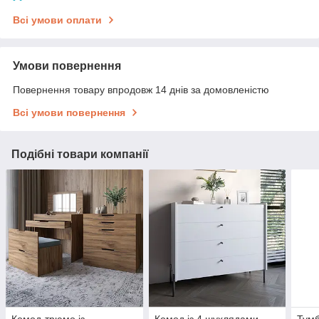
Всі умови оплати
Умови повернення
Повернення товару впродовж 14 днів за домовленістю
Всі умови повернення
Подібні товари компанії
Комод-трюмо із
Комод із 4 шухлядами
Тумб