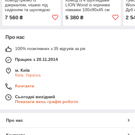
дзеркалом, нішею під
LION Wood із чорними
Woo
сидінням та шухлядою
ніжками 100х90х45 см
Дуб 
LION Азія Дуб Ліворно
Німфея Альба (білий)
(LIO
7 560
5 380
2 5
₴
₴
(LION-041669)
(LION-042983)
Про нас
100% позитивних з 35 відгуків за рік
Працює з 20.11.2014
м. Київ
Київ, Україна
Контакти
Сьогодні вихідний
Показати весь графік роботи
Про нас
Контакти