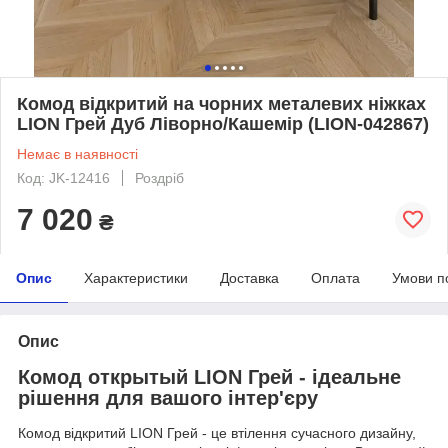
Комод відкритий на чорних металевих ніжках
LION Грей Дуб Ліворно/Кашемір (LION-042867)
Немає в наявності
Код: JK-12416
Роздріб
7 020
₴
Опис
Характеристики
Доставка
Оплата
Умови п
Опис
Комод открытый LION Грей - ідеальне
рішення для вашого інтер'єру
Комод відкритий LION Грей - це втілення сучасного дизайну,