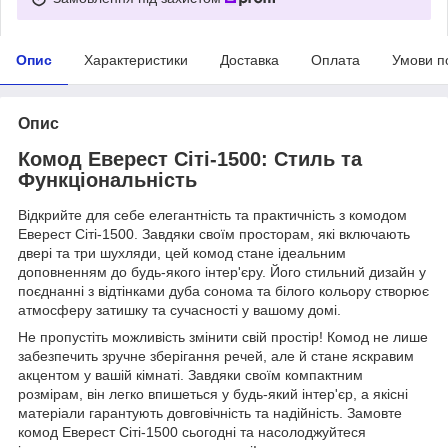
Опис
Характеристики
Доставка
Оплата
Умови п
Опис
Комод Еверест Сіті-1500: Стиль та
Функціональність
Відкрийте для себе елегантність та практичність з комодом
Еверест Сіті-1500. Завдяки своїм просторам, які включають
двері та три шухляди, цей комод стане ідеальним
доповненням до будь-якого інтер'єру. Його стильний дизайн у
поєднанні з відтінками дуба сонома та білого кольору створює
атмосферу затишку та сучасності у вашому домі.
Не пропустіть можливість змінити свій простір! Комод не лише
забезпечить зручне зберігання речей, але й стане яскравим
акцентом у вашій кімнаті. Завдяки своїм компактним
розмірам, він легко впишеться у будь-який інтер'єр, а якісні
матеріали гарантують довговічність та надійність. Замовте
комод Еверест Сіті-1500 сьогодні та насолоджуйтеся