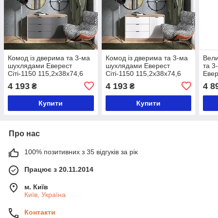
Комод із дверима та 3-ма
Комод із дверима та 3-ма
Вели
шухлядами Еверест
шухлядами Еверест
та 3
Сіті-1150 115,2х38х74,6
Сіті-1150 115,2х38х74,6
Евер
Дуб сонома/Графіт (DTM-
Дуб сонома/Білий (DTM-
150,
4 193
4 193
4 8
₴
₴
071099)
071100)
соно
0711
Купити
Купити
Про нас
100% позитивних з 35 відгуків за рік
Працює з 20.11.2014
м. Київ
Київ, Україна
Контакти