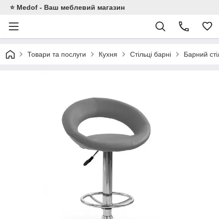
⭐ Medof - Ваш меблевий магазин
Товари та послуги
Кухня
Стільці барні
Барний сті