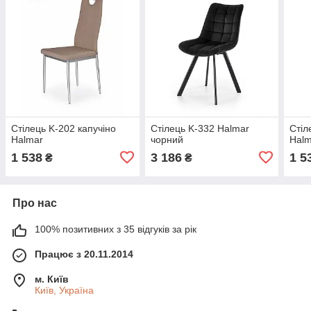
Стілець K-202 капучіно
Стілець K-332 Halmar
Стіл
Halmar
чорний
Halm
1 538
3 186
1 5
₴
₴
Про нас
100% позитивних з 35 відгуків за рік
Працює з 20.11.2014
м. Київ
Київ, Україна