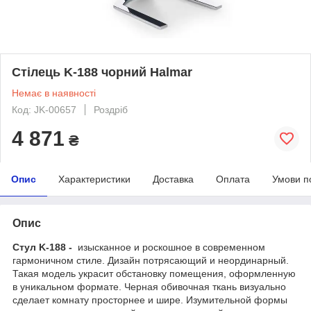
Стілець K-188 чорний Halmar
Немає в наявності
Код: JK-00657
Роздріб
4 871
₴
Опис
Характеристики
Доставка
Оплата
Умови п
Опис
Стул K-188 -
изысканное и роскошное в современном
гармоничном стиле. Дизайн потрясающий и неординарный.
Такая модель украсит обстановку помещения, оформленную
в уникальном формате. Черная обивочная ткань визуально
сделает комнату просторнее и шире. Изумительной формы