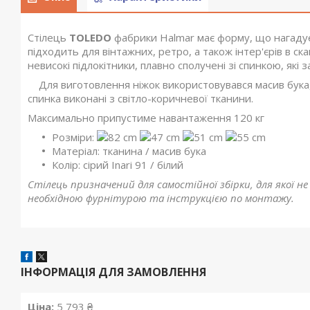
Стілець
TOLEDO
фабрики Halmar
має форму, що нагадує
підходить
для
вінтажних, ретро, а також інтер'єрів в с
невисокі підлокітники, плавно сполучені зі спинкою, які
Для виготовлення ніжок використовувався
масив бука
спинка виконані з світло-коричневої тканини.
Максимально припустиме навантаження 120 кг
Розміри:
82 cm
47 cm
51 cm
55 cm
Матеріал: тканина /
масив бука
Колір:
сірий Inari 91 / білий
Стілець
призначений для самостійної збірки
,
для якої
не
необхідною фурнітурою та інструкцією по монтажу.
ІНФОРМАЦІЯ ДЛЯ ЗАМОВЛЕННЯ
Ціна:
5 793 ₴