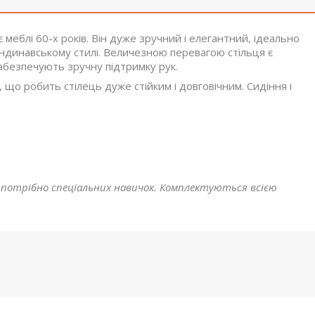
 меблі 60-х років.
Він дуже зручний і елегантний, ідеально
кандинавському стилі
.
Величезною перевагою стільця є
 забезпечують зручну підтримку рук.
, що робить стілець дуже стійким і довговічним
.
Сидіння і
 потрібно
спеціальних навичок
.
Комплектуються всією