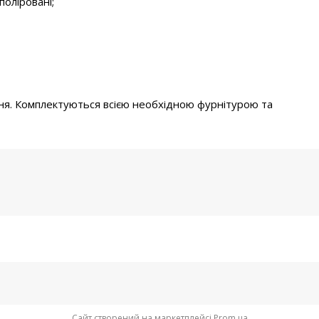
поліровані;
ня.
Комплектуються всією необхідною фурнітурою та
Сайт створений на маркетплейсі
Prom.ua