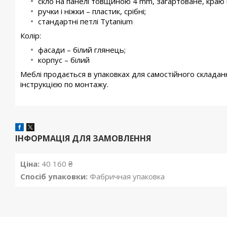
скло на панелі товщиною 4
mm
, загартоване, краю 
ручки і ніжки – пластик, срібні;
стандартні петлі Tytanium
Колір:
фасади – білий глянець;
корпус – білий
Меблі продається в упаковках для самостійного складан
інструкцією по монтажу
.
ІНФОРМАЦІЯ ДЛЯ ЗАМОВЛЕННЯ
Ціна:
40 160 ₴
Спосіб упаковки:
Фабричная упаковка