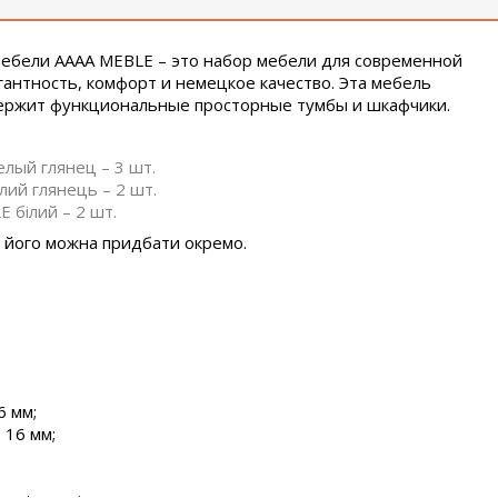
мебели
AAAA MEBLE
– это набор мебели для современной
антность, комфорт и немецкое качество. Эта мебель
одержит функциональные просторные тумбы и шкафчики.
елый глянец
– 3 шт.
лий глянець – 2 шт.
E білий
– 2 шт.
і, його можна придбати окремо.
16
мм
;
 16
мм
;