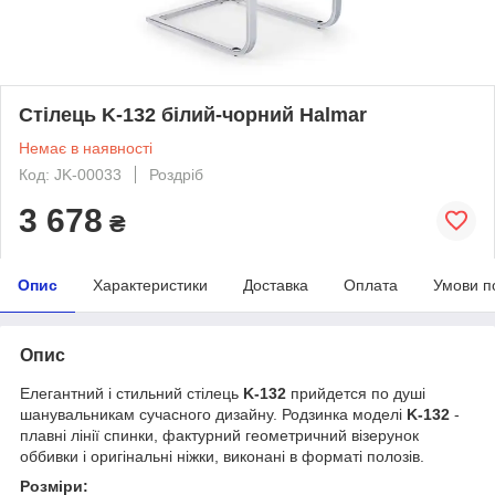
Стілець K-132 білий-чорний Halmar
Немає в наявності
Код: JK-00033
Роздріб
3 678
₴
Опис
Характеристики
Доставка
Оплата
Умови п
Опис
Елегантний і стильний стілець
K-132
прийдется по душі
шанувальникам сучасного дизайну. Родзинка моделі
K-132
-
плавні лінії спинки, фактурний геометричний візерунок
оббивки і оригінальні ніжки, виконані в форматі полозів.
Розміри: