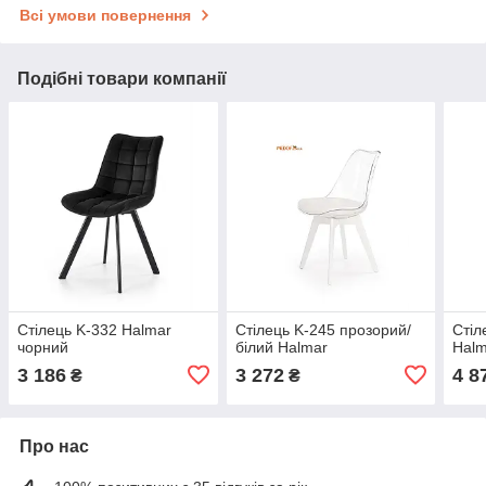
Всі умови повернення
Подібні товари компанії
Стілець K-332 Halmar
Стілець K-245 прозорий/
Стіл
чорний
білий Halmar
Halm
3 186
3 272
4 8
₴
₴
Про нас